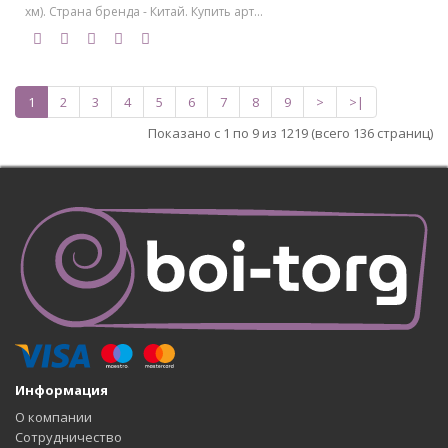
хм). Страна бренда - Китай. Купить арт...
1
2
3
4
5
6
7
8
9
>
>|
Показано с 1 по 9 из 1219 (всего 136 страниц)
Информация
О компании
Сотрудничество