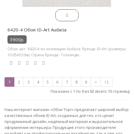
6420-4 Обои ID-Art Audacia
3900р.
Обои арт. 6420-4 из коллекции Audacia бренда ID-Art (размеры:
10.05х0.53м). Страна бренда - Голланди..
1
2
3
4
5
6
7
8
9
>
>|
Показано с 1 по 9 из 82 (всего 10 страниц)
Наш интернет-магазин «Обои Торг» предлагает широкий выбор
качественных обоев ID Art, созданных для тех, кто ценит
продуманный дизайн, надёжный материал и выразительное
оформление интерьера. Продукция этого производителя
подойдёт как профессиональным дизайнерам, так и тем, кто