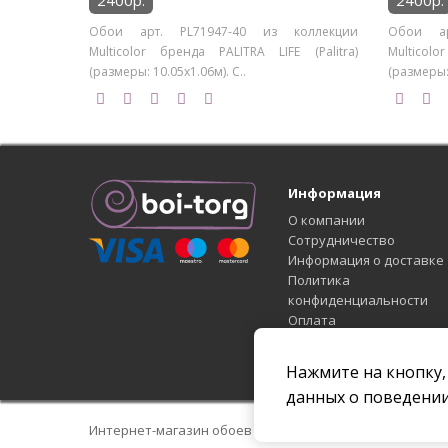
2400р.
2400р.
Обои арт. PL71947-40 из коллекции
Обои ар
Multicolor бренда PALITRA LIFE (Palitra)
Multicol
(размеры: 10.05х1.06м). С..
(размеры: 
Информация
О компании
Сотрудничество
Информация о доставке
Политика
конфиденциальности
Оплата
Условия соглашения
Статьи
Нажмите на кнопку,
данных о поведении
Интернет-магазин обоев oboi-torg © 2026