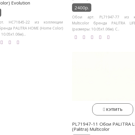
lor) Evolution
2400р.
Обои арт. PL71947-77 из к
т. HC71845-22 из коллекции
Multicolor бренда PALITRA LIFE 
 бренда PALITRA HOME (Home Color)
(размеры: 10.05х1.06м). С..
10.05х1.06м)...
КУПИТЬ
PL71947-11 Обои PALITRA L
(Palitra) Multicolor