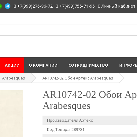
+7(999)276-96-72
+7(499)755-71-95
Личный кабинет
АКЦИИ
О КОМПАНИИ
СОТРУДНИЧЕСТВО
ИНФОРМ
Arabesques
AR10742-02 Обои Артекс Arabesques
AR10742-02 Обои Ар
Arabesques
Производители
Артекс
Код Товара: 289781