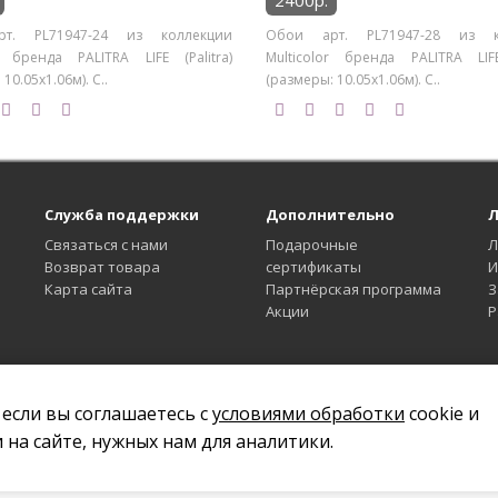
2400р.
т. PL71947-24 из коллекции
Обои арт. PL71947-28 из к
or бренда PALITRA LIFE (Palitra)
Multicolor бренда PALITRA LIFE 
10.05х1.06м). С..
(размеры: 10.05х1.06м). С..
Служба поддержки
Дополнительно
Л
Связаться с нами
Подарочные
Л
Возврат товара
сертификаты
И
Карта сайта
Партнёрская программа
З
Акции
Р
 если вы соглашаетесь с
условиями обработки
cookie и
 на сайте, нужных нам для аналитики.