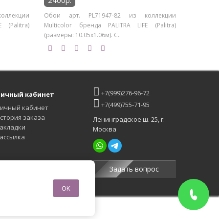
2400р.
оллекции
Обои арт. PL71947-82 из коллекции
(Palitra)
Multicolor бренда PALITRA LIFE (Palitra)
(размеры: 10.05х1.06м). С..
+7(999)276-96-72
ичный кабинет
+7(499)755-71-95
ичный кабинет
стория заказа
Ленинградское ш. 25, г.
акладки
Москва
ассылка
Задать вопрос
OK