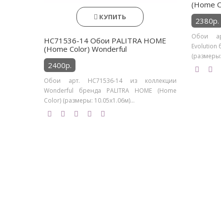
(Home Co
КУПИТЬ
2380р.
Обои ар
HC71536-14 Обои PALITRA HOME
Evolution
(Home Color) Wonderful
(размеры: 
2400р.
Обои арт. HC71536-14 из коллекции
Wonderful бренда PALITRA HOME (Home
Color) (размеры: 10.05х1.06м)...