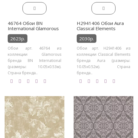
46764 Обои BN
H2941406 Обои Aura
International Glamorous
Classical Elements
2623р.
2030р.
Обои арт. 46764 из
Обои арт. H2941406 из
коллекции Glamorous
коллекции Classical Elements
бренда BN International
бренда Aura (размеры:
(размеры: 10.05х0.53м).
10.05х0.52м). Страна
Страна бренда..
бренда..