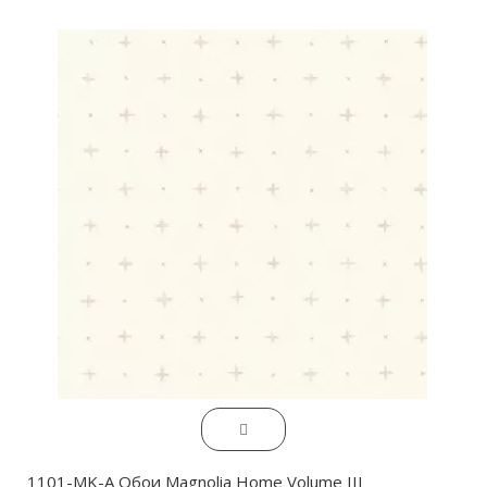
1101-MK-A Обои Magnolia Home Volume III