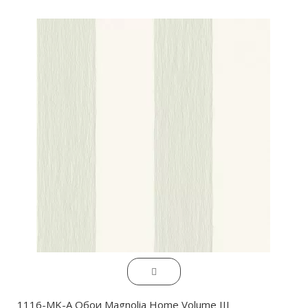
1116-MK-A Обои Magnolia Home Volume III