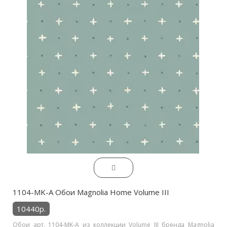
1104-MK-A Обои Magnolia Home Volume III
10440р.
Обои арт. 1104-MK-A из коллекции Volume III бренда Magnolia