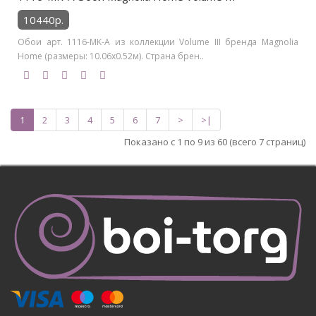
10440р.
Обои арт. 1116-MK-A из коллекции Volume III бренда Magnolia
Home (размеры: 10.06х0.52м). Страна брен..
1
2
3
4
5
6
7
>
>|
Показано с 1 по 9 из 60 (всего 7 страниц)