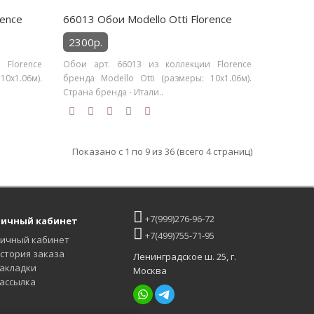
rence
66013 Обои Modello Otti Florence
2300р.
 Florence
Обои арт. 66013 из коллекции Florence
0х1.06м).
бренда Modello Otti (размеры: 10х1.06м).
Страна бренда - Итали..
Показано с 1 по 9 из 36 (всего 4 страниц)
+7(999)276-96-72
ичный кабинет
+7(499)755-71-95
ичный кабинет
стория заказа
Ленинградское ш. 25, г.
акладки
Москва
ассылка