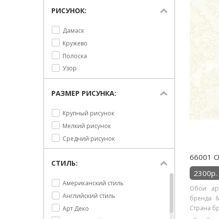
Персиковый
РИСУНОК:
Розовый
Дамаск
Светло-голубой
Кружево
Светло-коричневый
Полоска
Сливовый
Узор
РАЗМЕР РИСУНКА:
Крупный рисунок
Мелкий рисунок
Средний рисунок
66001 Об
СТИЛЬ:
2300р.
Американский стиль
Обои арт
Английский стиль
бренда M
Страна бр
Арт Деко