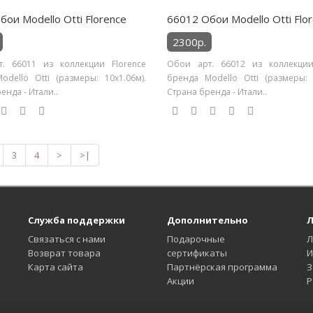
ои Modello Otti Florence
66012 Обои Modello Otti Flo
2300р.
. 66011 из коллекции Florence
Обои арт. 66012 из коллекции
odello Otti (размеры: 10х1.06м).
бренда Modello Otti (размеры: 1
енда - Итали..
Страна бренда - Итали..
3
4
>
>|
Служба поддержки
Дополнительно
Л
Связаться с нами
Подарочные
Л
Возврат товара
сертификаты
И
Карта сайта
Партнёрская программа
З
Акции
Р