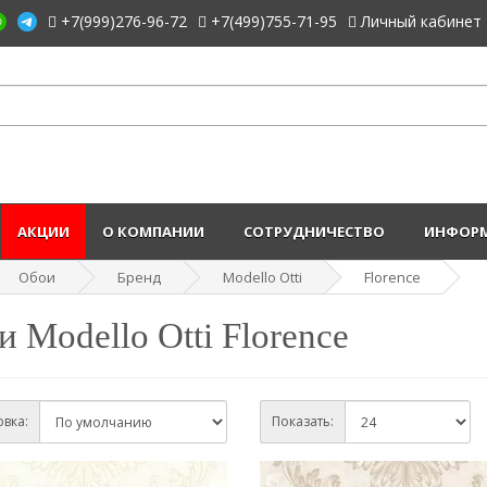
+7(999)276-96-72
+7(499)755-71-95
Личный кабинет
АКЦИИ
О КОМПАНИИ
СОТРУДНИЧЕСТВО
ИНФОРМ
Обои
Бренд
Modello Otti
Florence
 Modello Otti Florence
вка:
Показать: