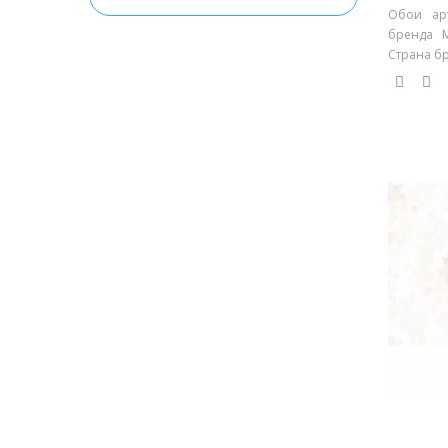
Коридор
Обои арт
Кухня
бренда M
Страна бр
Прихожая
Спальня
Столовая
Холл