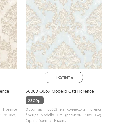
КУПИТЬ
rence
66003 Обои Modello Otti Florence
2300р.
 Florence
Обои арт. 66003 из коллекции Florence
0х1.06м).
бренда Modello Otti (размеры: 10х1.06м).
Страна бренда - Итали..