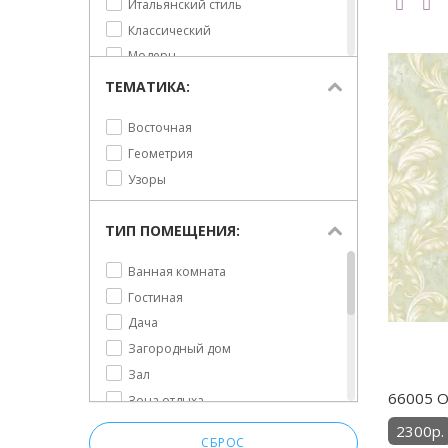
Итальянский стиль
Классический
Модерн
Неоклассика
ТЕМАТИКА:
Романтизм
Восточная
Современный
Геометрия
Современный классический
Узоры
ТИП ПОМЕЩЕНИЯ:
Ванная комната
Гостиная
Дача
Загородный дом
Зал
66005 Об
Зона отдыха
Кабинет
2300р.
СБРОС