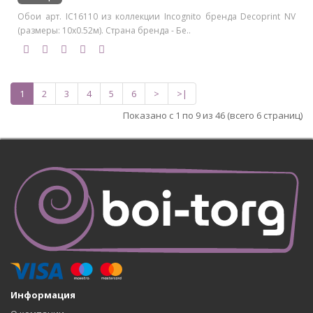
Обои арт. IC16110 из коллекции Incognito бренда Decoprint NV
(размеры: 10х0.52м). Страна бренда - Бе..
1
2
3
4
5
6
>
>|
Показано с 1 по 9 из 46 (всего 6 страниц)
Информация