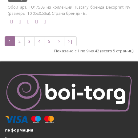
Обои арт. TU17508 из коллекции Tuscany бренда Decoprint NV
(размеры: 10.05х0.53м). Страна бренда - Б..
1
2
3
4
5
>
>|
Показано с 1 по 9 из 42 (всего 5 страниц)
Информация