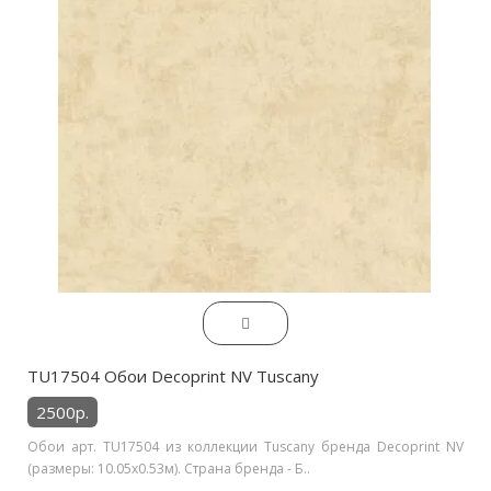
TU17504 Обои Decoprint NV Tuscany
2500р.
Обои арт. TU17504 из коллекции Tuscany бренда Decoprint NV
(размеры: 10.05х0.53м). Страна бренда - Б..