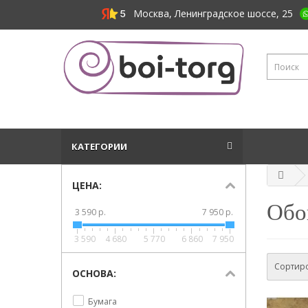
Москва, Ленинградское шоссе, 25
КАТЕГОРИИ
ЦЕНА:
Обо
3 590 р.
7 950 р.
3 590
4 680
5 770
6 860
7 950
Сортиро
ОСНОВА:
Бумага