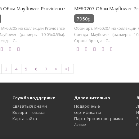
 Обои Mayflower Providence
MF60207 Обои Mayflower Pr
7950р.
 MF60205 из коллекции Providence
Обои арт. MF60207 из коллекции 
ayflower (размеры: 10.05х0.53м).
бренда Mayflower (размеры: 10.0
енда - С..
Страна бренда - С..
3
4
5
6
7
>
>|
Служба поддержки
Дополнительно
Л
Связаться с нами
Подарочные
Л
Возврат товара
сертификаты
И
Карта сайта
Партнёрская программа
З
Акции
Р