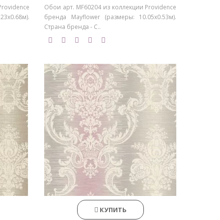
Providence
Обои арт. MF60204 из коллекции Providence
3х0.68м).
бренда Mayflower (размеры: 10.05х0.53м).
Страна бренда - С..
КУПИТЬ