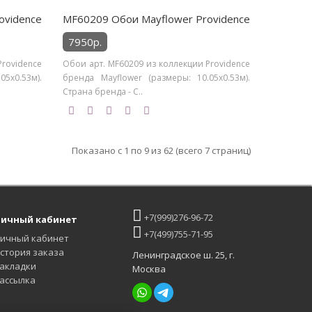
ovidence
MF60209 Обои Mayflower Providence
7950р.
Providence
Обои арт. MF60209 из коллекции Providence
5х0.53м).
бренда Mayflower (размеры: 10.05х0.53м).
Страна бренда - С..
Показано с 1 по 9 из 62 (всего 7 страниц)
+7(999)276-96-72
ичный кабинет
+7(499)755-71-95
ичный кабинет
стория заказа
Ленинградское ш. 25, г.
акладки
Москва
ассылка