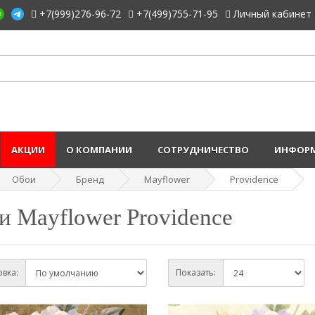
+7(999)276-96-72
+7(499)755-71-95
Личный кабинет
АКЦИИ
О КОМПАНИИ
СОТРУДНИЧЕСТВО
ИНФОРМ
Обои
Бренд
Mayflower
Providence
и Mayflower Providence
вка:
Показать: