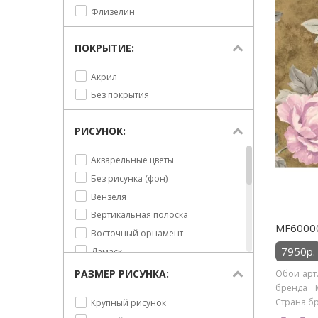
Флизелин
ПОКРЫТИЕ:
Акрил
Без покрытия
РИСУНОК:
Акварельные цветы
Без рисунка (фон)
Вензеля
Вертикальная полоска
MF60000
Восточный орнамент
7950р.
Дамаск
Квадраты
РАЗМЕР РИСУНКА:
Обои арт.
бренда M
Мелкая полоска
Страна бр
Крупный рисунок
Небрежная полоска