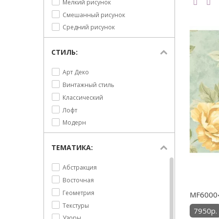
Мелкий рисунок
Под дерево
Смешанный рисунок
Полоска
Средний рисунок
Ромбы
Узор
СТИЛЬ:
Цветы
Ягоды
Арт Деко
Винтажный стиль
Классический
Лофт
Модерн
ТЕМАТИКА:
Абстракция
Восточная
Геометрия
MF60004
Текстуры
7950р.
Узоры