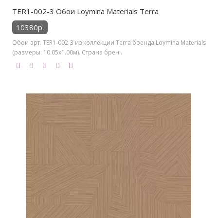
TER1-002-3 Обои Loymina Materials Terra
10380р.
Обои арт. TER1-002-3 из коллекции Terra бренда Loymina Materials
(размеры: 10.05х1.00м). Страна брен..