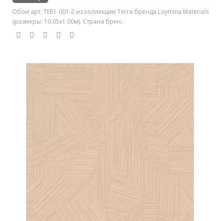
Обои арт. TER1-001-2 из коллекции Terra бренда Loymina Materials
(размеры: 10.05х1.00м). Страна брен..