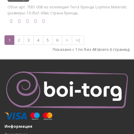
Обои арт. TER1-008 из коллекции Terra бренда Loymina Materials
(размеры: 10.05х1.00м). Страна бренда..
1
2
3
4
5
6
>
>|
Показано с 1 по 9 из 48 (всего 6 страниц)
Информация