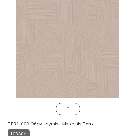
TER1-008 Обои Loymina Materials Terra
10380р.