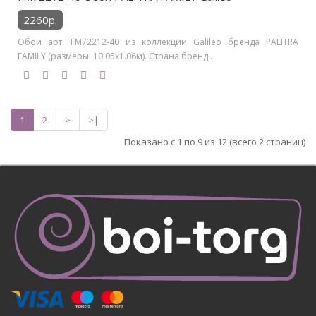
2260р.
Обои арт. FM72212-40 из коллекции Galileo бренда PALITRA
FAMILY (размеры: 10.05х1.06м). Страна бренд..
1
2
>
>|
Показано с 1 по 9 из 12 (всего 2 страниц)