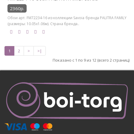
2360р.
Обои арт. FM72234-16 из коллекции Savoia бренда PALITRA FAMILY
(размеры: 10.05х1.06м). Страна бренда..
1
2
>
>|
Показано с 1 по 9 из 12 (всего 2 страниц)