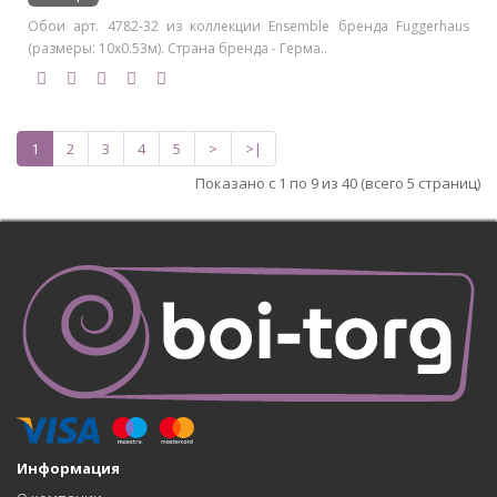
Обои арт. 4782-32 из коллекции Ensemble бренда Fuggerhaus
(размеры: 10х0.53м). Страна бренда - Герма..
1
2
3
4
5
>
>|
Показано с 1 по 9 из 40 (всего 5 страниц)
Информация