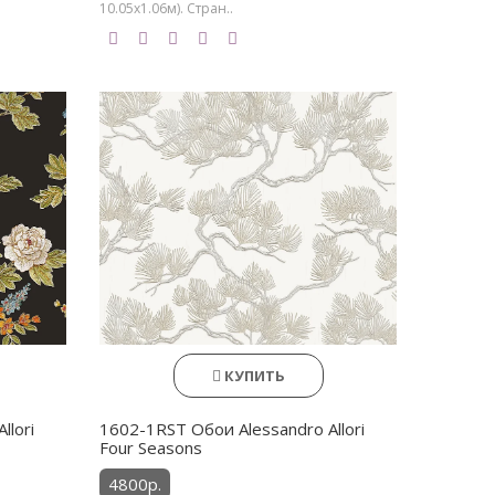
10.05х1.06м). Стран..
КУПИТЬ
llori
1602-1RST Обои Alessandro Allori
Four Seasons
4800р.