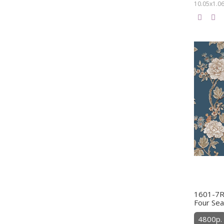
10.05х1.06
1601-7RS
Four Se
4800р.