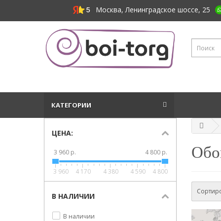
Москва, Ленинградское шоссе, 25
КАТЕГОРИИ
ЦЕНА:
Обои
3 960 р.
4 800 р.
3 960
4 170
4 380
4 590
4 800
Сортиро
В НАЛИЧИИ
В наличии