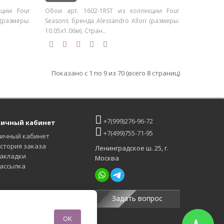
кции Four
Обои арт. 1602-1RST из коллекции Four
 (размеры:
Seasons бренда Alessandro Allori (размеры:
10.05х1.06м). Стран..
Показано с 1 по 9 из 70 (всего 8 страниц)
+7(999)276-96-72
ичный кабинет
+7(499)755-71-95
ичный кабинет
стория заказа
Ленинградское ш. 25, г.
акладки
Москва
ассылка
Задать вопрос
OK