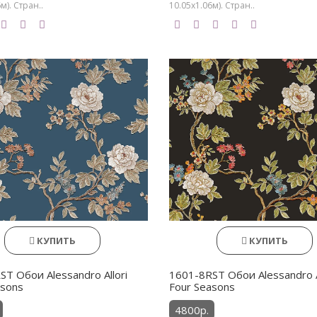
м). Стран..
10.05х1.06м). Стран..
КУПИТЬ
КУПИТЬ
T Обои Alessandro Allori
1601-8RST Обои Alessandro A
asons
Four Seasons
4800р.