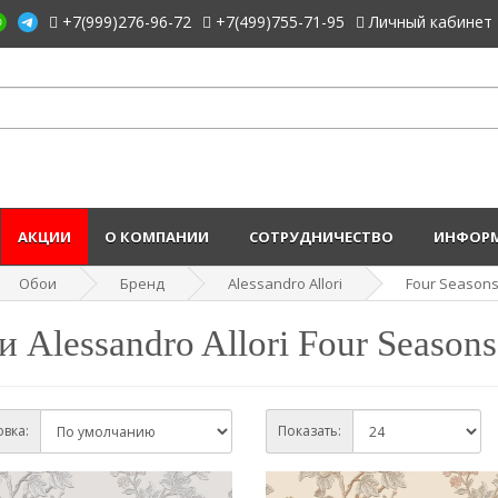
+7(999)276-96-72
+7(499)755-71-95
Личный кабинет
АКЦИИ
О КОМПАНИИ
СОТРУДНИЧЕСТВО
ИНФОРМ
Обои
Бренд
Alessandro Allori
Four Season
 Alessandro Allori Four Seasons
вка:
Показать: