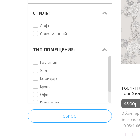
СТИЛЬ:
Лофт
Современный
ТИП ПОМЕЩЕНИЯ:
Гостиная
Зал
Коридор
Кухня
1601-1RS
Four Se
Офис
Прихожая
4800р.
Спальня
Обои арт
СБРОС
Seasons б
10.05х1.06