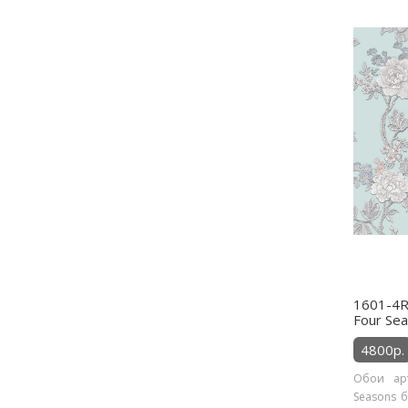
1601-4RS
Four Se
4800р.
Обои арт
Seasons б