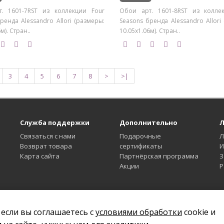
. 1601-7RST из коллекции Four
Обои арт. 1601-8RST из колле
ренда Alessandro Allori (размеры:
Seasons бренда Alessandro Allori
м). Стран..
10.05х1.06м). Стран..
3
4
5
6
7
8
>
>|
Служба поддержки
Дополнительно
Л
Связаться с нами
Подарочные
Л
Возврат товара
сертификаты
И
Карта сайта
Партнёрская программа
З
Акции
Р
 если вы соглашаетесь с
условиями обработки
cookie и