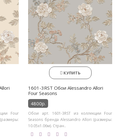
КУПИТЬ
llori
1601-3RST Обои Alessandro Allori
Four Seasons
4800р.
кции Four
Обои арт. 1601-3RST из коллекции Four
 (размеры:
Seasons бренда Alessandro Allori (размеры:
10.05х1.06м). Стран..