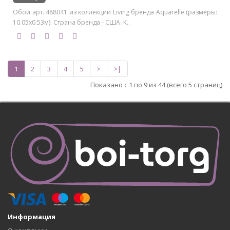
Обои арт. 488041 из коллекции Living бренда Aquarelle (размеры:
10.05х0.53м). Страна бренда - США. К..
1
2
3
4
5
>
>|
Показано с 1 по 9 из 44 (всего 5 страниц)
Информация