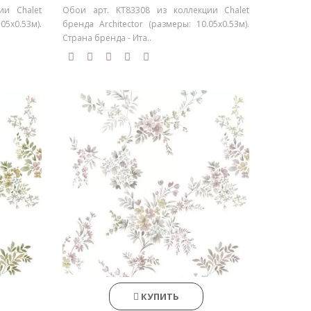
ии Chalet
Обои арт. KT83308 из коллекции Chalet
05х0.53м).
бренда Architector (размеры: 10.05х0.53м).
Страна бренда - Ита..
КУПИТЬ