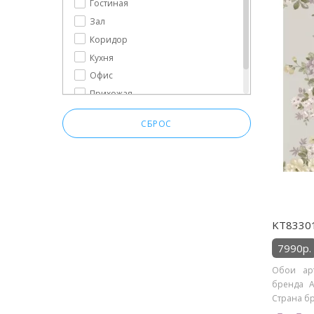
Гостиная
Зал
Коридор
Кухня
Офис
Прихожая
Спальня
СБРОС
KT83301
7990р.
Обои арт
бренда Ar
Страна бр