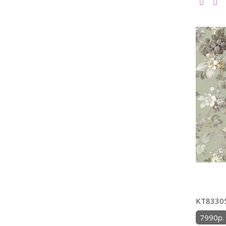
KT83305
7990р.