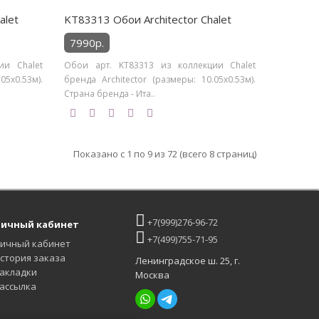
alet
KT83313 Обои Architector Chalet
7990р.
ии Chalet
Обои арт. KT83313 из коллекции Chalet
05х0.53м).
бренда Architector (размеры: 10.05х0.53м).
Страна бренда - Ита..
Показано с 1 по 9 из 72 (всего 8 страниц)
+7(999)276-96-72
ичный кабинет
+7(499)755-71-95
ичный кабинет
стория заказа
Ленинградское ш. 25, г.
акладки
Москва
ассылка