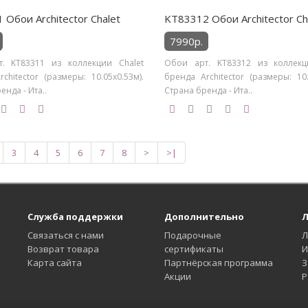
 Обои Architector Chalet
KT83312 Обои Architector Ch
7990р.
. KT83311 из коллекции Chalet
Обои арт. KT83312 из коллекц
chitector (размеры: 10.05х0.53м).
бренда Architector (размеры: 10.
енда - Ита..
Страна бренда - Ита..
3
4
5
6
7
8
>
>|
Служба поддержки
Дополнительно
Л
Связаться с нами
Подарочные
Л
Возврат товара
сертификаты
И
Карта сайта
Партнёрская программа
З
Акции
Р