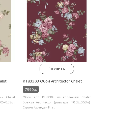
КУПИТЬ
alet
KT83303 Обои Architector Chalet
7990р.
ии Chalet
Обои арт. KT83303 из коллекции Chalet
05х0.53м).
бренда Architector (размеры: 10.05х0.53м).
Страна бренда - Ита..