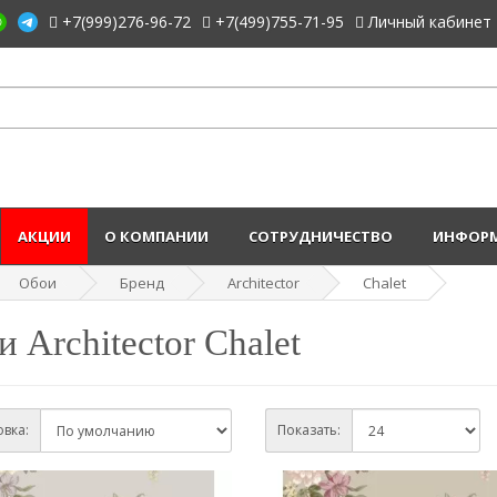
+7(999)276-96-72
+7(499)755-71-95
Личный кабинет
АКЦИИ
О КОМПАНИИ
СОТРУДНИЧЕСТВО
ИНФОРМ
Обои
Бренд
Architector
Chalet
 Architector Chalet
вка:
Показать: