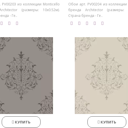
 PV00203 из коллекции Monticello
Обои арт. PV00204 из коллекции 
rchitector (размеры: 10х0.52м).
бренда Architector (размеры: 1
нда - Ге..
Страна бренда - Ге..
КУПИТЬ
КУПИТЬ