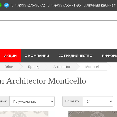
+7(999)276-96-72
+7(499)755-71-95
Личный кабинет
АКЦИИ
О КОМПАНИИ
СОТРУДНИЧЕСТВО
ИНФОРМ
Обои
Бренд
Architector
Monticello
 Architector Monticello
вка:
Показать: