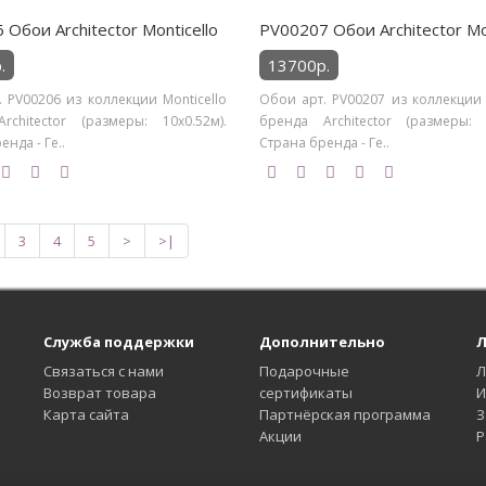
Обои Architector Monticello
PV00207 Обои Architector Mon
.
13700р.
 PV00206 из коллекции Monticello
Обои арт. PV00207 из коллекции 
rchitector (размеры: 10х0.52м).
бренда Architector (размеры: 1
нда - Ге..
Страна бренда - Ге..
3
4
5
>
>|
Служба поддержки
Дополнительно
Л
Связаться с нами
Подарочные
Л
Возврат товара
сертификаты
И
Карта сайта
Партнёрская программа
З
Акции
Р