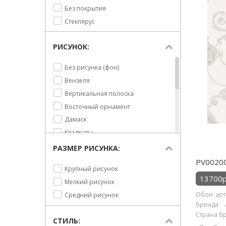
Без покрытия
Стеклярус
РИСУНОК:
Без рисунка (фон)
Вензеля
Вертикальная полоска
Восточный орнамент
Дамаск
Квадраты
Мелкая полоска
РАЗМЕР РИСУНКА:
Орнамент
PV00200 
Крупный рисунок
Охота
13700р
Мелкий рисунок
Под ткань
Обои арт.
Средний рисунок
Полоска
бренда A
Узор
Страна бре
СТИЛЬ:
Цветная полоска