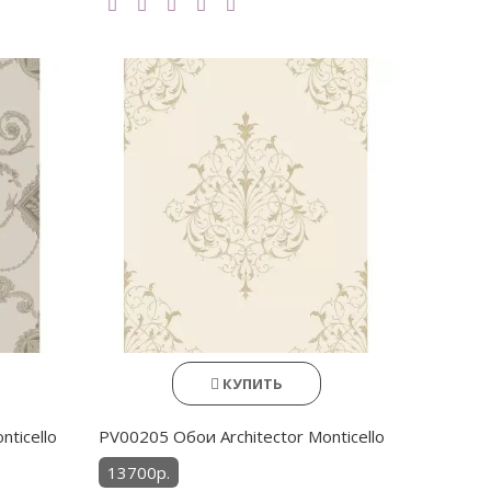
КУПИТЬ
ticello
PV00205 Обои Architector Monticello
13700р.