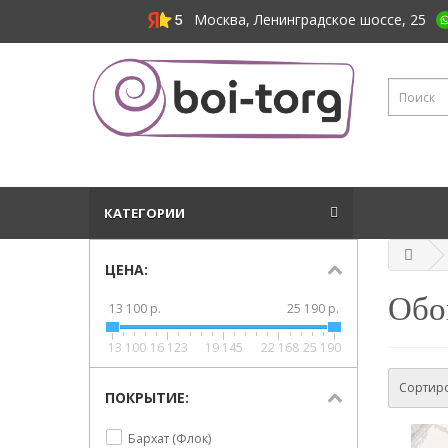
Москва, Ленинградское шоссе, 25
КАТЕГОРИИ
ЦЕНА:
Обои
13 100 р.
25 190 р.
13 100
16 123
19 145
22 168
25 190
Сортиро
ПОКРЫТИЕ:
Бархат (Флок)