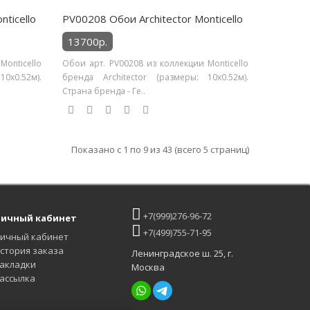
ticello
PV00208 Обои Architector Monticello
13700р.
Monticello
Обои арт. PV00208 из коллекции Monticello
0х0.52м).
бренда Architector (размеры: 10х0.52м).
Страна бренда - Ге..
Показано с 1 по 9 из 43 (всего 5 страниц)
+7(999)276-96-72
ичный кабинет
+7(499)755-71-95
ичный кабинет
стория заказа
Ленинградское ш. 25, г.
акладки
Москва
ассылка