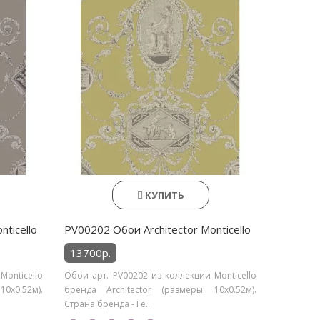
КУПИТЬ
ticello
PV00202 Обои Architector Monticello
13700р.
Monticello
Обои арт. PV00202 из коллекции Monticello
0х0.52м).
бренда Architector (размеры: 10х0.52м).
Страна бренда - Ге..