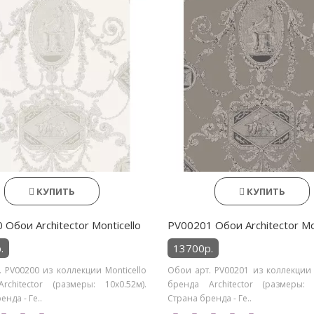
КУПИТЬ
КУПИТЬ
Обои Architector Monticello
PV00201 Обои Architector Mon
.
13700р.
 PV00200 из коллекции Monticello
Обои арт. PV00201 из коллекции 
rchitector (размеры: 10х0.52м).
бренда Architector (размеры: 1
нда - Ге..
Страна бренда - Ге..