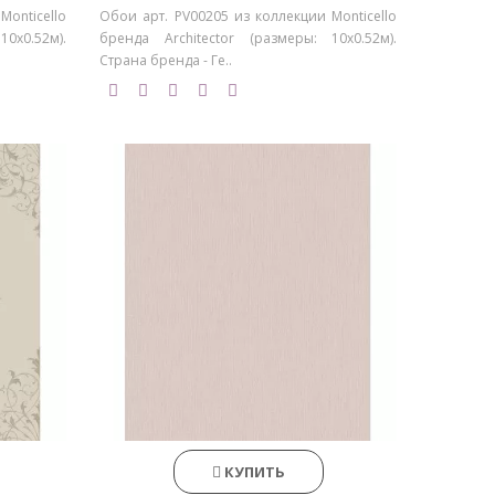
Monticello
Обои арт. PV00205 из коллекции Monticello
0х0.52м).
бренда Architector (размеры: 10х0.52м).
Страна бренда - Ге..
КУПИТЬ