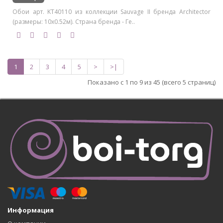
Обои арт. KT40110 из коллекции Sauvage II бренда Architector
(размеры: 10х0.52м). Страна бренда - Ге..
1
2
3
4
5
>
>|
Показано с 1 по 9 из 45 (всего 5 страниц)
Информация