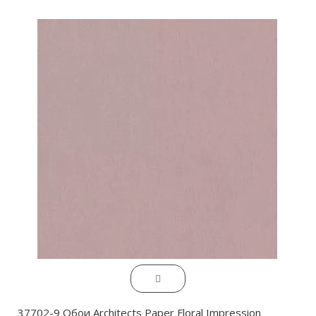
37702-9 Обои Architects Paper Floral Impression