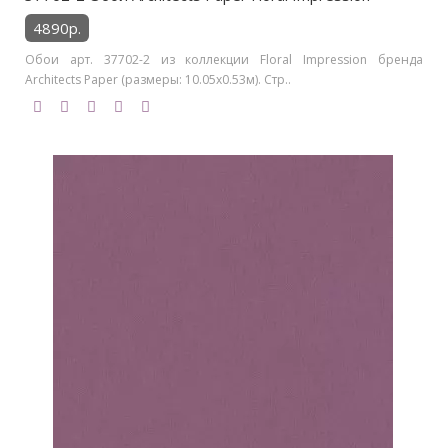
4890р.
Обои арт. 37702-2 из коллекции Floral Impression бренда
Architects Paper (размеры: 10.05х0.53м). Стр..