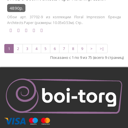
4890р.
Обои арт. 37702-9 из коллекции Floral Impression бренда
Architects Paper (размеры: 10.05х0.53м). Стр..
1
2
3
4
5
6
7
8
9
>
>|
Показано с 1 по 9 из 75 (всего 9 страниц)