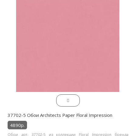
37702-5 Обои Architects Paper Floral Impression
4890р.
Обои арт. 37702-5 из коллекции Floral Impression бренда