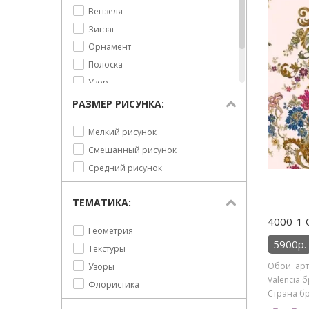
Вензеля
Зигзаг
Орнамент
Полоска
Узор
Цветы
РАЗМЕР РИСУНКА:
Штрихи
Мелкий рисунок
Смешанный рисунок
Средний рисунок
ТЕМАТИКА:
4000-1 О
Геометрия
5900р.
Текстуры
Обои арт
Узоры
Valencia 
Флористика
Страна бр