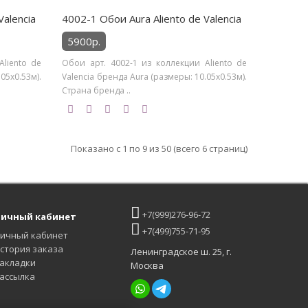
Valencia
4002-1 Обои Aura Aliento de Valencia
5900р.
liento de
Обои арт. 4002-1 из коллекции Aliento de
05х0.53м).
Valencia бренда Aura (размеры: 10.05х0.53м).
Страна бренда ..
Показано с 1 по 9 из 50 (всего 6 страниц)
+7(999)276-96-72
ичный кабинет
+7(499)755-71-95
ичный кабинет
стория заказа
Ленинградское ш. 25, г.
акладки
Москва
ассылка