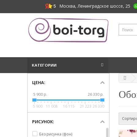
Москва, Ленинградское шоссе, 25
КАТЕГОРИИ
ЦЕНА:
Обои
5 900 р.
26 330 р.
5 900
11 008
16 115
21 223
26 330
Сортиро
РИСУНОК:
Без рисунка (фон)