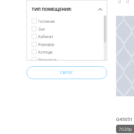
ТИП ПОМЕЩЕНИЯ:
Гостиная
Зал
Кабинет
Коридор
Коттедж
Прихожая
Спальня
СБРОС
Столовая
Холл
G45051 
7020р.