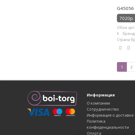
G45056 
7020р.
Обои арт.
II бренд
Страна бр
1
2
Информация
О компании
Сотрудничество
Информация о доставке
Политика
конфиденциальности
Оплата