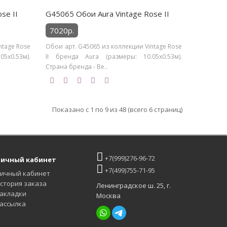
se II
G45065 Обои Aura Vintage Rose II
7020р.
ntage Rose
Обои арт. G45065 из коллекции Vintage Rose
5х0.53м).
II бренда Aura (размеры: 10.05х0.53м).
Страна бренда - Ве..
Показано с 1 по 9 из 48 (всего 6 страниц)
+7(999)276-96-72
ичный кабинет
+7(499)755-71-95
ичный кабинет
стория заказа
Ленинградское ш. 25, г.
акладки
Москва
ассылка