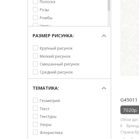
Полоска
Розы
Ромбы
Цветы
Шотландская клетка
РАЗМЕР РИСУНКА:
Штукатурка
Крупный рисунок
Мелкий рисунок
Смешанный рисунок
Средний рисунок
ТЕМАТИКА:
G45011 
Геометрия
Текст
7020р.
Текстуры
Обои арт.
Узоры
II бренд
Страна бр
Флористика