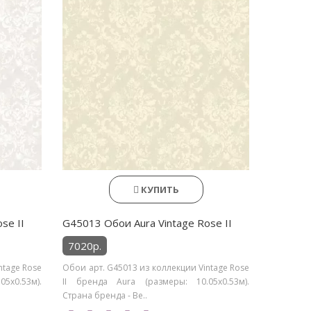
КУПИТЬ
se II
G45013 Обои Aura Vintage Rose II
7020р.
ntage Rose
Обои арт. G45013 из коллекции Vintage Rose
5х0.53м).
II бренда Aura (размеры: 10.05х0.53м).
Страна бренда - Ве..