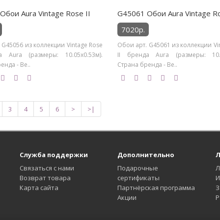
Обои Aura Vintage Rose II
G45061 Обои Aura Vintage Ro
7020р.
 G45056 из коллекции Vintage Rose
Обои арт. G45061 из коллекции Vi
а Aura (размеры: 10.05х0.53м).
II бренда Aura (размеры: 10.0
енда - Ве..
Страна бренда - Ве..
3
4
5
6
>
>|
Служба поддержки
Дополнительно
Л
Связаться с нами
Подарочные
Л
Возврат товара
сертификаты
И
Карта сайта
Партнёрская программа
З
Акции
Р