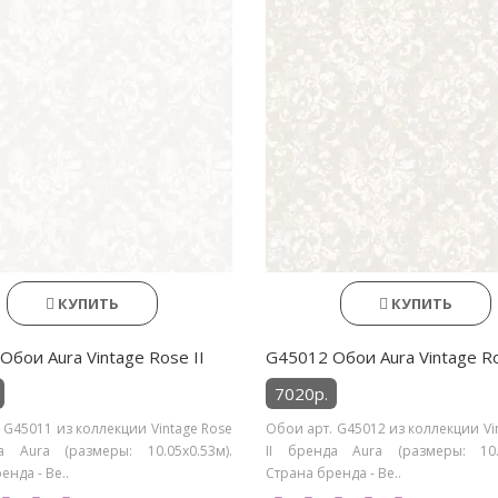
КУПИТЬ
КУПИТЬ
Обои Aura Vintage Rose II
G45012 Обои Aura Vintage Ro
7020р.
 G45011 из коллекции Vintage Rose
Обои арт. G45012 из коллекции Vi
а Aura (размеры: 10.05х0.53м).
II бренда Aura (размеры: 10.0
енда - Ве..
Страна бренда - Ве..