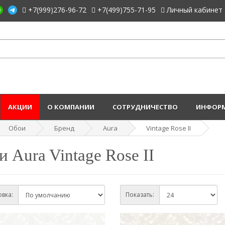
+7(999)276-96-72
+7(499)755-71-95
Личный кабинет
АКЦИИ
О КОМПАНИИ
СОТРУДНИЧЕСТВО
ИНФОРМ
Обои
Бренд
Aura
Vintage Rose II
 Aura Vintage Rose II
вка:
Показать: