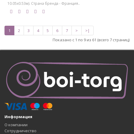
10.05х0.53м). Страна бренда - Франция..
1
2
3
4
5
6
7
>
>|
Показано с 1 по 9 из 61 (всего 7 страниц)
Информация
О компании
Сотрудничество