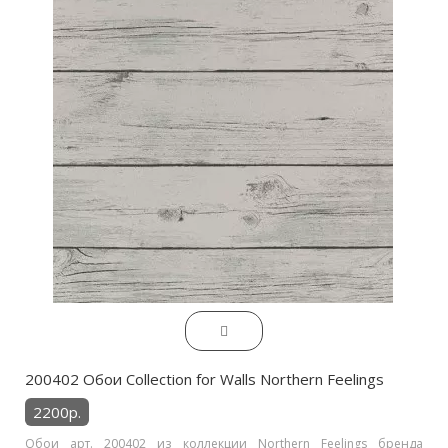
200402 Обои Collection for Walls Northern Feelings
2200р.
Обои арт. 200402 из коллекции Northern Feelings бренда