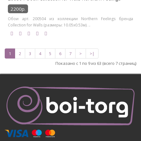
2200р.
Обои арт. 200504 из коллекции Northern Feelings бренда
Collection for Walls (размеры: 10.05х0.53м). ..
1
2
3
4
5
6
7
>
>|
Показано с 1 по 9 из 63 (всего 7 страниц)