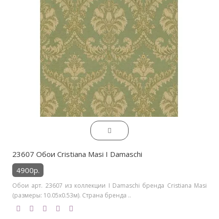
23607 Обои Cristiana Masi I Damaschi
4900р.
Обои арт. 23607 из коллекции I Damaschi бренда Cristiana Masi
(размеры: 10.05х0.53м). Страна бренда ..