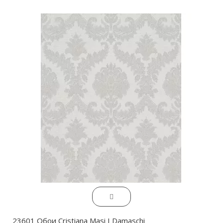
23601 Обои Cristiana Masi I Damaschi