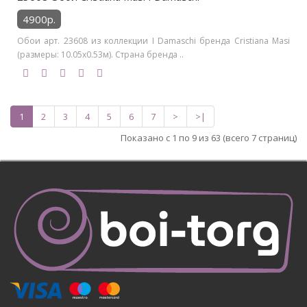
4900р.
Обои арт. 23608 из коллекции I Damaschi бренда Cristiana Masi
(размеры: 10.05х0.53м). Страна бренда ..
1
2
3
4
5
6
7
>
>|
Показано с 1 по 9 из 63 (всего 7 страниц)