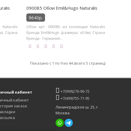
ralis
090085 Обои Emil&Hugo Naturalis
9640р.
Naturalis
Обои арт. 090085 из коллекции Naturalis
м). Страна
бренда Emil&Hugo (размеры: х0.9м). Страна
бренда - Германия...
Показано с 1 по 9 из 44 (всего 5 страниц)
+7(999)276-96-72
ичный кабинет
+7(499)755-71-95
ичный кабинет
стория заказа
Ленинградское ш. 25, г.
акладки
Москва
ассылка