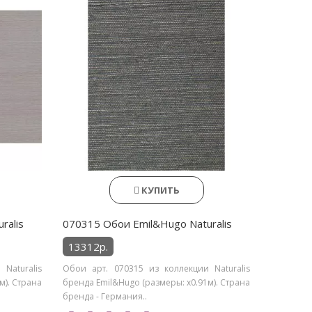
КУПИТЬ
ralis
070315 Обои Emil&Hugo Naturalis
13312р.
Naturalis
Обои арт. 070315 из коллекции Naturalis
м). Страна
бренда Emil&Hugo (размеры: х0.91м). Страна
бренда - Германия..