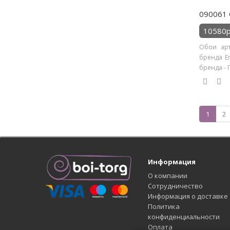
090061 
10580р
Обои арт
бренда Em
бренда - 
1
2
Информация
О компании
Сотрудничество
Информация о доставке
Политика
конфиденциальности
Оплата