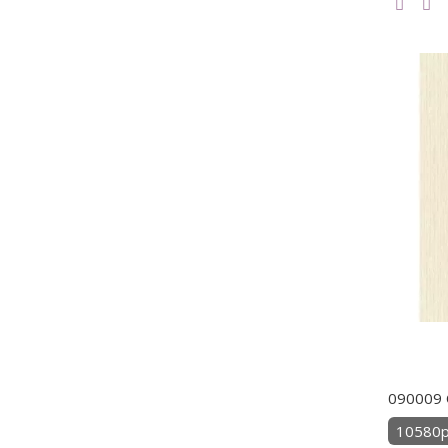
090009 
10580р