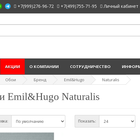
+7(999)276-96-72
+7(499)755-71-95
Личный кабинет
АКЦИИ
О КОМПАНИИ
СОТРУДНИЧЕСТВО
ИНФОРМ
Обои
Бренд
Emil&Hugo
Naturalis
и Emil&Hugo Naturalis
вка:
Показать: