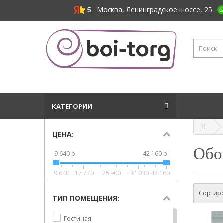
Москва, Ленинградское шоссе, 25
КАТЕГОРИИ
ЦЕНА:
Обо
9 640 р.
42 160 р.
9 640
17 770
25 900
34 030
42 160
Сортиро
ТИП ПОМЕЩЕНИЯ:
Гостиная