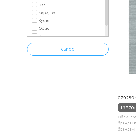
Зал
Коридор
Кухня
Офис
Прихожая
Спальня
СБРОС
070230 
13570р
Обои арт
бренда Em
бренда - 