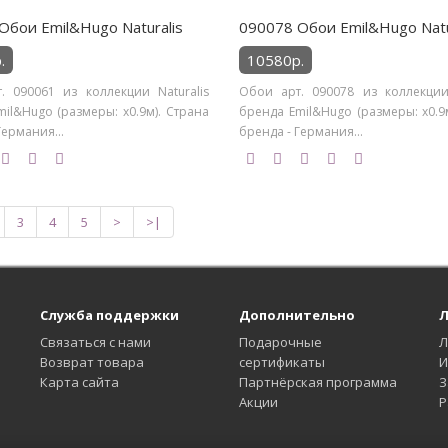
Обои Emil&Hugo Naturalis
090078 Обои Emil&Hugo Natu
.
10580р.
. 090061 из коллекции Naturalis
Обои арт. 090078 из коллекции 
il&Hugo (размеры: х0.9м). Страна
бренда Emil&Hugo (размеры: х0.9
Германия...
бренда - Германия...
3
4
5
>
>|
Служба поддержки
Дополнительно
Л
Связаться с нами
Подарочные
Л
Возврат товара
сертификаты
И
Карта сайта
Партнёрская программа
З
Акции
Р