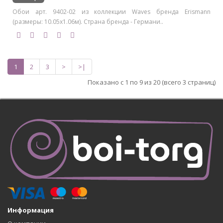
Обои арт. 9402-02 из коллекции Waves бренда Erismann
(размеры: 10.05х1.06м). Страна бренда - Германи..
1
2
3
>
>|
Показано с 1 по 9 из 20 (всего 3 страниц)
Информация