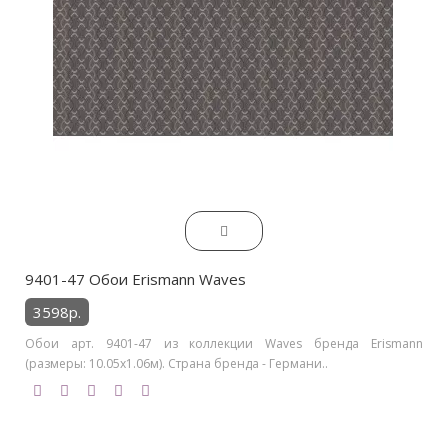
9401-47 Обои Erismann Waves
3598р.
Обои арт. 9401-47 из коллекции Waves бренда Erismann
(размеры: 10.05х1.06м). Страна бренда - Германи..