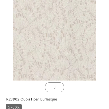
R23902 Обои Fipar Burlesque
5700р.