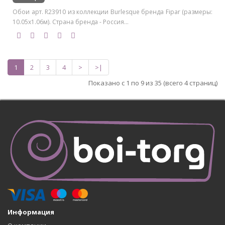
Обои арт. R23910 из коллекции Burlesque бренда Fipar (размеры:
10.05х1.06м). Страна бренда - Россия...
1
2
3
4
>
>|
Показано с 1 по 9 из 35 (всего 4 страниц)
Информация