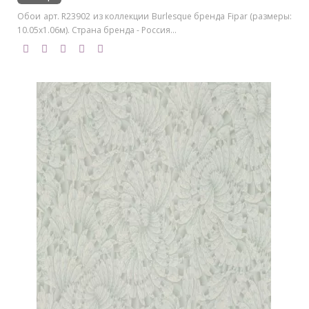
Обои арт. R23902 из коллекции Burlesque бренда Fipar (размеры:
10.05х1.06м). Страна бренда - Россия...