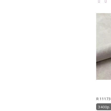
R 11173 
3400р.