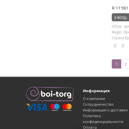
R 11581 
3400р.
Обои арт
Magici бр
Страна бре
1
2
Информация
О компании
Сотрудничество
Информация о доставке
Политика
конфиденциальности
Оплата