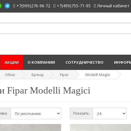
+7(999)276-96-72
+7(499)755-71-95
Личный кабинет
АКЦИИ
О КОМПАНИИ
СОТРУДНИЧЕСТВО
ИНФОРМ
Обои
Бренд
Fipar
Modelli Magici
 Fipar Modelli Magici
вка:
Показать: