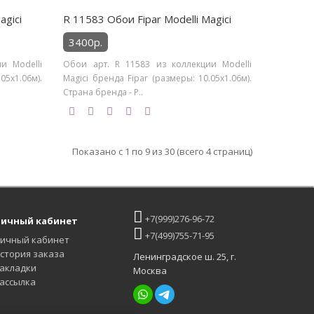
agici
R 11583 Обои Fipar Modelli Magici
3400р.
и Modelli
Обои арт. R 11583 из коллекции Modelli
05х1.06м).
Magici бренда Fipar (размеры: 10.05х1.06м).
Страна бренда - Р..
Показано с 1 по 9 из 30 (всего 4 страниц)
+7(999)276-96-72
ичный кабинет
+7(499)755-71-95
ичный кабинет
стория заказа
Ленинградское ш. 25, г.
акладки
Москва
ассылка