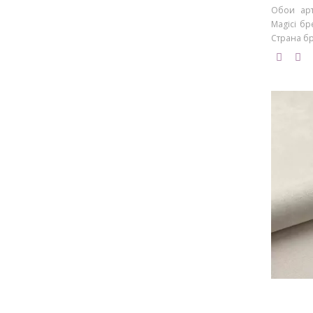
Обои арт
Magici бр
Страна бре