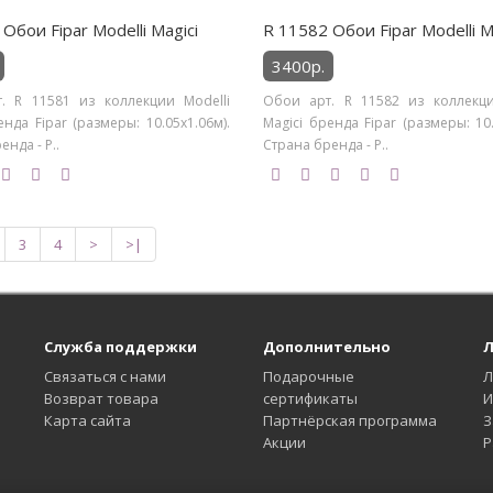
Обои Fipar Modelli Magici
R 11582 Обои Fipar Modelli M
3400р.
. R 11581 из коллекции Modelli
Обои арт. R 11582 из коллекци
енда Fipar (размеры: 10.05х1.06м).
Magici бренда Fipar (размеры: 10.
нда - Р..
Страна бренда - Р..
3
4
>
>|
Служба поддержки
Дополнительно
Л
Связаться с нами
Подарочные
Л
Возврат товара
сертификаты
И
Карта сайта
Партнёрская программа
З
Акции
Р