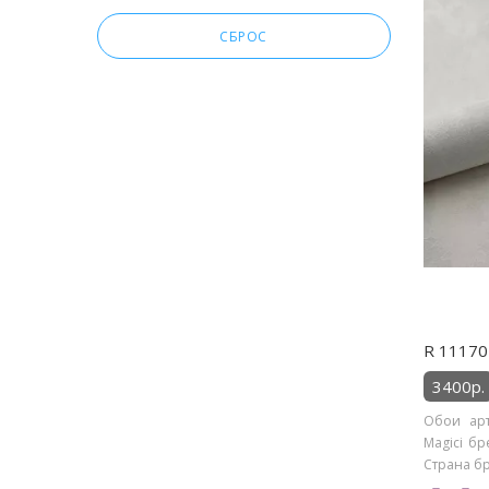
Спальня
СБРОС
R 11170 
3400р.
Обои арт
Magici бр
Страна бре