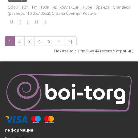
Обои арт. HY 1009 из коллекции Hype бренда Grandeco
(размеры: 10.05х1.06м). Страна бренда - Россия. ..
1
2
3
4
5
>
>|
Показано с 1 по 9 из 44 (всего 5 страниц)
Информация