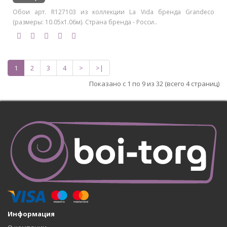
Обои арт. R127103 из коллекции La Vida бренда Grandeco
(размеры: 10.05х1.06м). Страна бренда - Росси..
1
2
3
4
>
>|
Показано с 1 по 9 из 32 (всего 4 страниц)
Информация