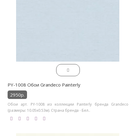
PY-1008 Обои Grandeco Painterly
2950р.
Обои арт. PY-1008 из коллекции Painterly бренда Grandeco
(размеры: 10.05х0.53м). Страна бренда - Бел..