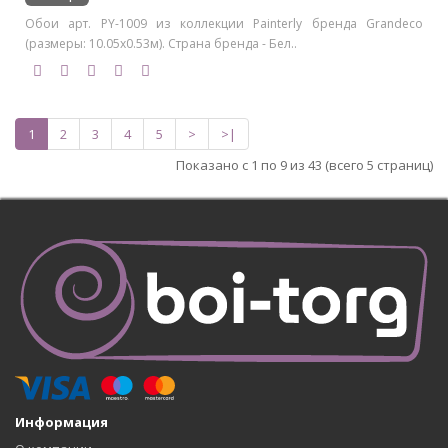
Обои арт. PY-1009 из коллекции Painterly бренда Grandeco
(размеры: 10.05х0.53м). Страна бренда - Бел..
1
2
3
4
5
>
>|
Показано с 1 по 9 из 43 (всего 5 страниц)
Информация