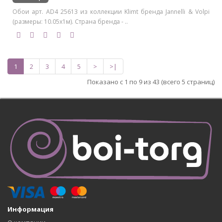
Обои арт. AD4 25613 из коллекции Klimt бренда Jannelli & Volpi
(размеры: 10.05х1м). Страна бренда - ..
1
2
3
4
5
>
>|
Показано с 1 по 9 из 43 (всего 5 страниц)
Информация