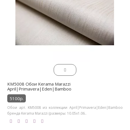
KM5008 Обои Kerama Marazzi
April|Primavera|Eden|Bamboo
5100р.
Обои арт. KM5008 из коллекции April|Primavera|Eden|Bamboo
бренда Kerama Marazzi (размеры: 10.05х1.06..