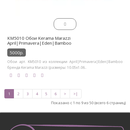
KM5010 Обои Kerama Marazzi
April|Primavera|Eden|Bamboo
5000р.
Обои арт. KM5010 из коллекции April|Primavera|Eden|Bamboo
бренда Kerama Marazzi (размеры: 10.05х1.06..
1
2
3
4
5
6
>
>|
Показано с 1 по 9 из 50 (всего 6 страниц)