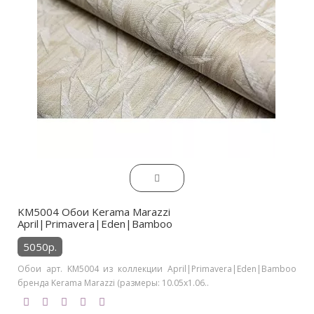
KM5004 Обои Kerama Marazzi
April|Primavera|Eden|Bamboo
5050р.
Обои арт. KM5004 из коллекции April|Primavera|Eden|Bamboo
бренда Kerama Marazzi (размеры: 10.05х1.06..