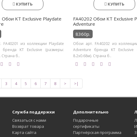
КУПИТЬ
КУПИТЬ
 Обои KT Exclusive Playdate
FA40202 Обои KT Exclusive P
re
Adventure
8360р.
. FA40201 из коллекции Playdate
Обои арт. FA40202 из коллекции
e бренда KT Exclusive (размеры:
Adventure бренда KT Exclusive 
. Страна б..
8.2х0.68м). Страна б..
3
4
5
6
7
8
>
>|
Служба поддержки
Дополнительно
Л
Связаться с нами
Подарочные
Л
Возврат товара
сертификаты
И
Карта сайта
Партнёрская программа
З