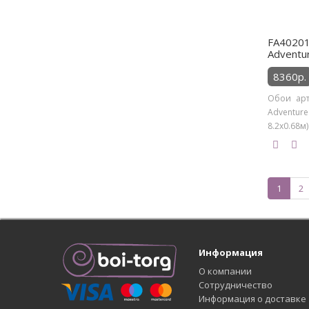
FA40201
Adventu
8360р.
Обои арт
Adventur
8.2х0.68м)
1
2
Информация
О компании
Сотрудничество
Информация о доставке