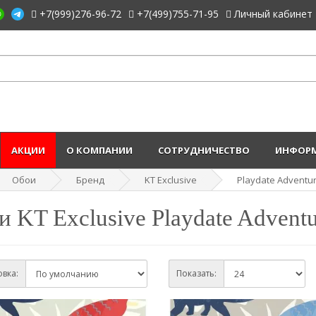
+7(999)276-96-72
+7(499)755-71-95
Личный кабинет
АКЦИИ
О КОМПАНИИ
СОТРУДНИЧЕСТВО
ИНФОРМ
Обои
Бренд
KT Exclusive
Playdate Adventu
 KT Exclusive Playdate Adventu
вка:
Показать: