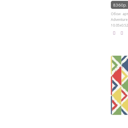
8360р.
Обои арт
Adventur
10.05х0.52