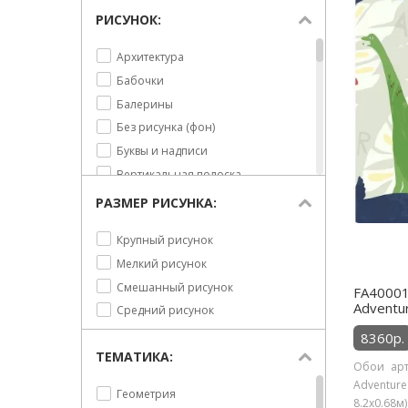
Синий
РИСУНОК:
Архитектура
Бабочки
Балерины
Без рисунка (фон)
Буквы и надписи
Вертикальная полоска
Город
РАЗМЕР РИСУНКА:
Деревья
Крупный рисунок
Динозавры
Мелкий рисунок
Для девочек
Смешанный рисунок
FA40001
Для мальчиков
Adventu
Средний рисунок
Для подростков
8360р.
Животные
ТЕМАТИКА:
Машинки
Обои арт
Adventur
Мелкая полоска
Геометрия
8.2х0.68м)