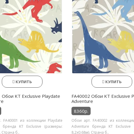
КУПИТЬ
КУПИТЬ
 Обои KT Exclusive Playdate
FA40002 Обои KT Exclusive P
re
Adventure
8360р.
. FA40001 из коллекции Playdate
Обои арт. FA40002 из коллекции
e бренда KT Exclusive (размеры:
Adventure бренда KT Exclusive 
. Страна б..
8.2х0.68м). Страна б..