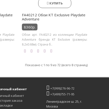
КУПИТЬ
laydate
FA40212 Обои KT Exclusive Playdate
Adventure
8360р.
 Playdate
Обои арт. FA40212 из коллекции Playdate
(размеры:
Adventure бренда KT Exclusive (размеры:
8.2х0.68м). Страна б..
Показано с 1 по 9 из 72 (всего 8 страниц)
+7(999)276-96-72
ичный кабинет
+7(499)755-71-95
ичный кабинет
стория заказа
Ленинградское ш. 25, г.
акладки
Москва