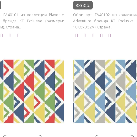
8360р.
. FA40101 из коллекции Playdate
Обои арт. FA40102 из коллекции
e бренда KT Exclusive (размеры:
Adventure бренда KT Exclusive 
м). Страна..
10.05х0.52м). Страна..