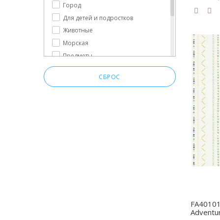
Море
Город
Небо и облака
Для детей и подростков
Орнамент
Животные
Париж
Морская
Полоска
Предметы
Предметы
Природа
Природа
СБРОС
Сюжет
Растительность
Текст
Решетка
Текстуры
Ромбы
Узоры
Сердечки
Флористика
Сюжет
Узор
Цветная клетка
Цветная полоска
Цветы
Штрихи
FA40101
Adventu