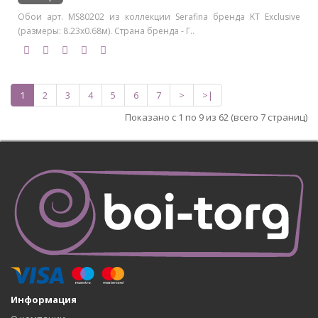
Обои арт. MS80202 из коллекции Serafina бренда KT Exclusive
(размеры: 8.23х0.68м). Страна бренда - Г..
1
2
3
4
5
6
7
>
>|
Показано с 1 по 9 из 62 (всего 7 страниц)
Информация