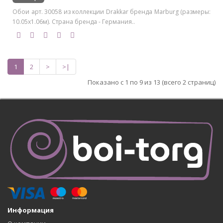
Обои арт. 30058 из коллекции Drakkar бренда Marburg (размеры:
10.05х1.06м). Страна бренда - Германия..
1
2
>
>|
Показано с 1 по 9 из 13 (всего 2 страниц)
Информация