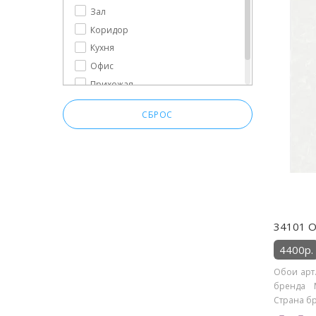
Зал
Коридор
Кухня
Офис
Прихожая
Спальня
СБРОС
34101 О
4400р.
Обои арт.
бренда M
Страна бре