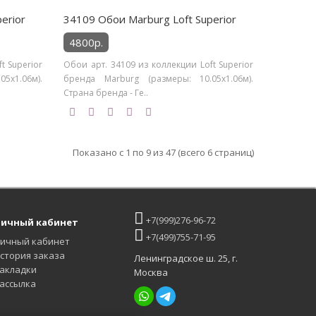
erior
34109 Обои Marburg Loft Superior
4800р.
t Superior
Обои арт. 34109 из коллекции Loft Superior
5х1.06м).
бренда Marburg (размеры: 10.05х1.06м).
Страна бренда - Ге..
Показано с 1 по 9 из 47 (всего 6 страниц)
+7(999)276-96-72
ичный кабинет
+7(499)755-71-95
ичный кабинет
стория заказа
Ленинградское ш. 25, г.
акладки
Москва
ассылка