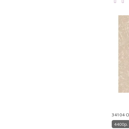
34104 О
4400р.