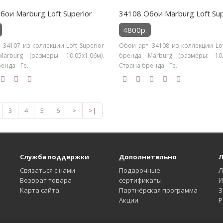
бои Marburg Loft Superior
34108 Обои Marburg Loft Sup
4800р.
 34107 из коллекции Loft Superior
Обои арт. 34108 из коллекции Lof
arburg (размеры: 10.05х1.06м).
бренда Marburg (размеры: 10.0
нда - Ге..
Страна бренда - Ге..
3
4
5
6
>
>|
Служба поддержки
Дополнительно
Л
Связаться с нами
Подарочные
Л
Возврат товара
сертификаты
И
Карта сайта
Партнёрская программа
З
Акции
Р