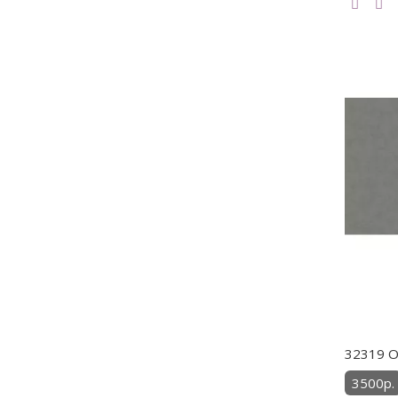
32319 О
3500р.