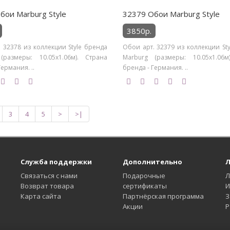
бои Marburg Style
32379 Обои Marburg Style
3850р.
 32378 из коллекции Style бренда
Обои арт. 32379 из коллекции St
(размеры: 10.05х1.06м). Страна
Marburg (размеры: 10.05х1.06м
Германия. ..
бренда - Германия. ..
3
4
5
>
>|
Служба поддержки
Дополнительно
Л
Связаться с нами
Подарочные
Л
Возврат товара
сертификаты
И
Карта сайта
Партнёрская программа
З
Акции
Р