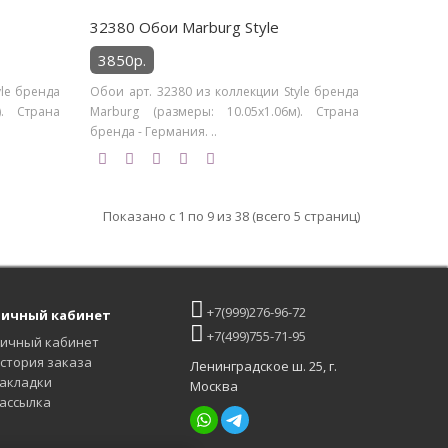
32380 Обои Marburg Style
3850р.
yle бренда
Обои арт. 32380 из коллекции Style бренда
). Страна
Marburg (размеры: 10.05х1.06м). Страна
бренда - Германия. ..
Показано с 1 по 9 из 38 (всего 5 страниц)
+7(999)276-96-72
ичный кабинет
+7(499)755-71-95
ичный кабинет
стория заказа
Ленинградское ш. 25, г.
акладки
Москва
ассылка