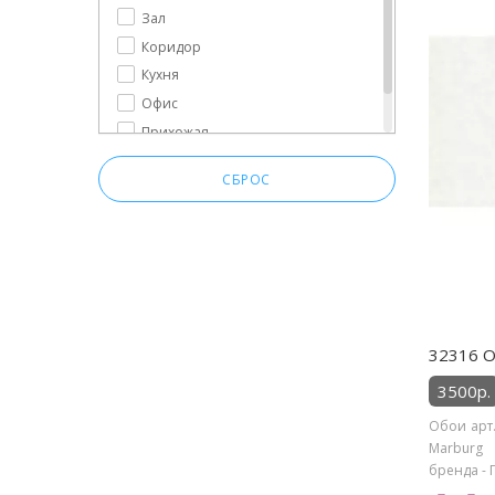
Зал
Коридор
Кухня
Офис
Прихожая
Спальня
СБРОС
32316 О
3500р.
Обои арт.
Marburg 
бренда - 