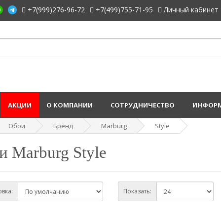
+7(999)276-96-72
+7(499)755-71-95
Личный кабинет
АКЦИИ
О КОМПАНИИ
СОТРУДНИЧЕСТВО
ИНФОРМ
Обои
Бренд
Marburg
Style
и Marburg Style
вка:
Показать: