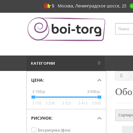
Москва, Ленинградское шоссе, 25
КАТЕГОРИИ
ЦЕНА:
Обо
3 150 р.
3 500 р.
3 150
3 238
3 325
3 413
3 500
Сортиро
РИСУНОК:
Без рисунка (фон)