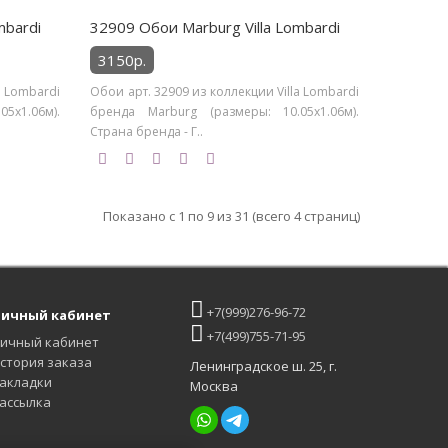
mbardi
32909 Обои Marburg Villa Lombardi
3150р.
a Lombardi
Обои арт. 32909 из коллекции Villa Lombardi
5х1.06м).
бренда Marburg (размеры: 10.05х1.06м).
Страна бренда - Г..
Показано с 1 по 9 из 31 (всего 4 страниц)
+7(999)276-96-72
ичный кабинет
+7(499)755-71-95
ичный кабинет
стория заказа
Ленинградское ш. 25, г.
акладки
Москва
ассылка