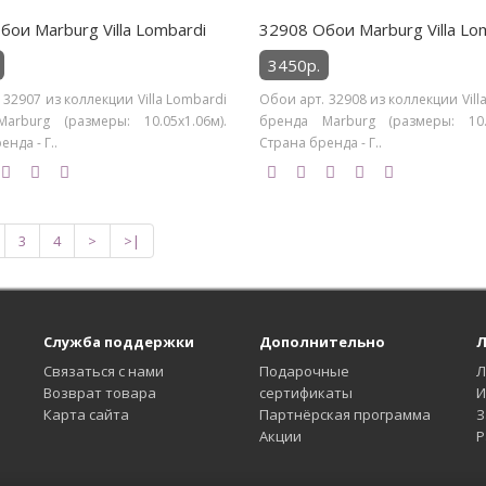
бои Marburg Villa Lombardi
32908 Обои Marburg Villa Lo
3450р.
 32907 из коллекции Villa Lombardi
Обои арт. 32908 из коллекции Vill
arburg (размеры: 10.05х1.06м).
бренда Marburg (размеры: 10.0
нда - Г..
Страна бренда - Г..
3
4
>
>|
Служба поддержки
Дополнительно
Л
Связаться с нами
Подарочные
Л
Возврат товара
сертификаты
И
Карта сайта
Партнёрская программа
З
Акции
Р