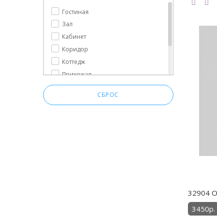
Гостиная
Зал
Кабинет
Коридор
Коттедж
Прихожая
Спальня
СБРОС
Столовая
Холл
32904 О
3450р.