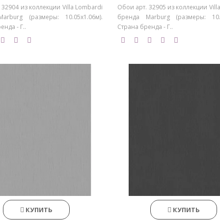
 32904 из коллекции Villa Lombardi
Обои арт. 32905 из коллекции Vill
arburg (размеры: 10.05х1.06м).
бренда Marburg (размеры: 10.0
нда - Г..
Страна бренда - Г..
КУПИТЬ
КУПИТЬ