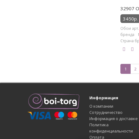
32907 О
3450р.
Обои арт.
бренда M
Страна бре
1
2
Информация
О компании
Сотрудничество
Информация о доставке
Политика
конфиденциальности
Оплата