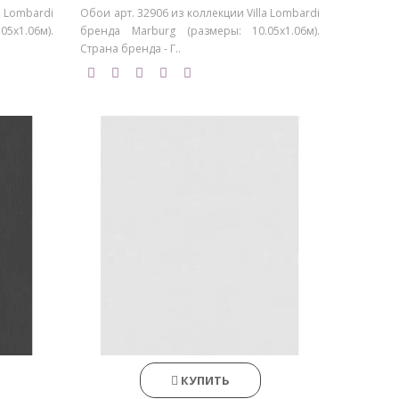
a Lombardi
Обои арт. 32906 из коллекции Villa Lombardi
5х1.06м).
бренда Marburg (размеры: 10.05х1.06м).
Страна бренда - Г..
КУПИТЬ