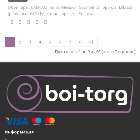
Обои арт. GM3-002 из коллекции Geometrica бренда Milassa
(размеры: 10.05х1м). Страна бренда - Россия..
1
2
3
4
5
6
7
>
>|
Показано с 1 по 9 из 63 (всего 7 страниц)
Информация