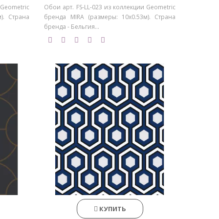
 Geometric
Обои арт. FS-LL-023 из коллекции Geometric
). Страна
бренда MIRA (размеры: 10х0.53м). Страна
бренда - Бельгия...
КУПИТЬ