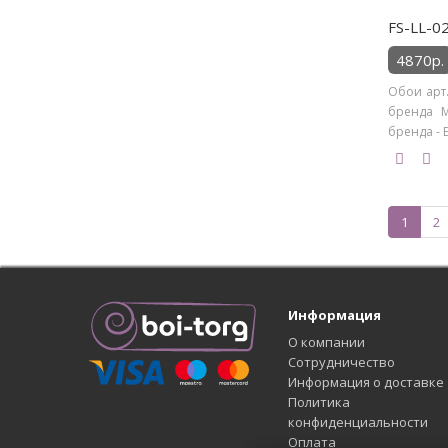
FS-LL-0
4870р.
Обои арт.
бренда M
бренда - Б
1
2
Информация
О компании
Сотрудничество
Информация о доставке
Политика
конфиденциальности
Оплата