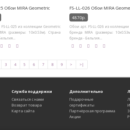
25 Обои MIRA Geometric
FS-LL-026 Обои MIRA Geomet
4870р.
 FS-LL-025 из коллекции Geometric
Обои арт. FS-LL-026 из коллекции
IRA (размеры: 10х0.53м). Страна
бренда MIRA (размеры: 10х0.53м
ельгия...
бренда - Бельгия...
3
4
5
6
7
8
9
>
>|
Служба поддержки
Дополнительно
Л
Связаться с нами
Подарочные
Л
Возврат товара
сертификаты
И
Карта сайта
Партнёрская программа
З
Акции
Р