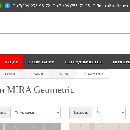
+7(999)276-96-72
+7(499)755-71-95
Личный кабинет
АКЦИИ
О КОМПАНИИ
СОТРУДНИЧЕСТВО
ИНФОРМ
Обои
Бренд
MIRA
Geometric
и MIRA Geometric
вка:
Показать: