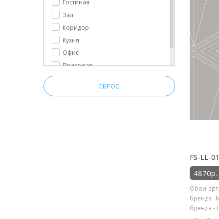
Гостиная
Зал
Коридор
Кухня
Офис
Прихожая
Спальня
СБРОС
FS-LL-0
4870р.
Обои арт.
бренда M
бренда - Б