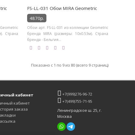
ric
FS-LL-031 Обои MIRA Geometric
4870р.
 Geometric
Обои арт. FS-LL-031 из коллекции Geometric
). Страна
бренда MIRA (размеры: 10х0.53м). Страна
бренда - Бельгия...
Показано с 1 по 9 из 80 (всего 9 страниц)
+7(999)276-96-72
ичный кабинет
+7(499)755-71-95
ичный кабинет
стория заказа
Ленинградское ш. 25, г.
акладки
Москва
ассылка