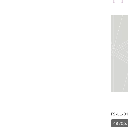
FS-LL-0
4870р.