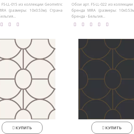
 FS-LL-015 из коллекции Geometric
Обои арт. FS-LL-022 из коллекции
IRA (размеры: 10х0.53м). Страна
бренда MIRA (размеры: 10х0.53м
ельгия...
бренда - Бельгия...
КУПИТЬ
КУПИТЬ