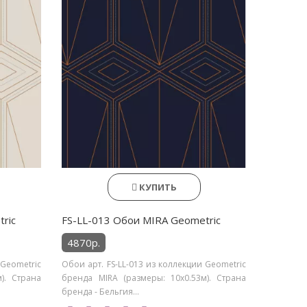
КУПИТЬ
ric
FS-LL-013 Обои MIRA Geometric
4870р.
 Geometric
Обои арт. FS-LL-013 из коллекции Geometric
). Страна
бренда MIRA (размеры: 10х0.53м). Страна
бренда - Бельгия...