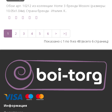
Обои арт. 10212 из коллекции Home 3 бренда Missoni (размеры:
10.05х1.04м). Страна бренда - Италия. К..
1
2
3
4
5
6
>
>|
Показано с 1 по 9 из 48 (всего 6 страниц)
Информация