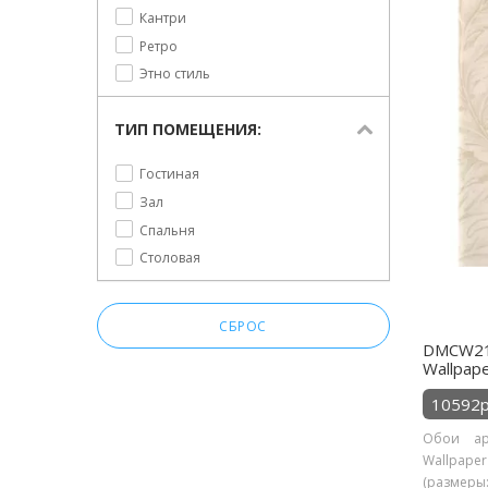
Кантри
Ретро
Этно стиль
ТИП ПОМЕЩЕНИЯ:
Гостиная
Зал
Спальня
Столовая
СБРОС
DMCW21
Wallpap
10592р
Обои ар
Wallpape
(размеры: 