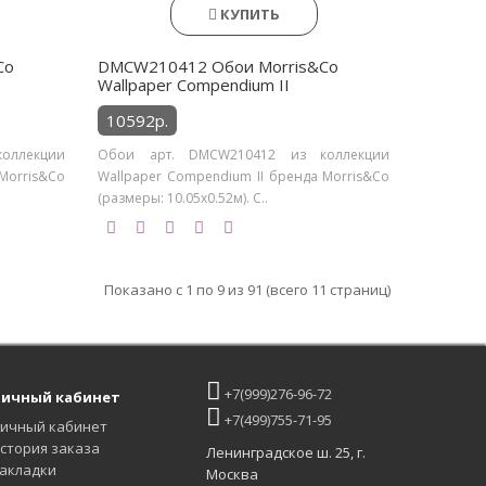
КУПИТЬ
Co
DMCW210412 Обои Morris&Co
Wallpaper Compendium II
10592р.
оллекции
Обои арт. DMCW210412 из коллекции
Morris&Co
Wallpaper Compendium II бренда Morris&Co
(размеры: 10.05х0.52м). С..
Показано с 1 по 9 из 91 (всего 11 страниц)
+7(999)276-96-72
ичный кабинет
+7(499)755-71-95
ичный кабинет
стория заказа
Ленинградское ш. 25, г.
акладки
Москва