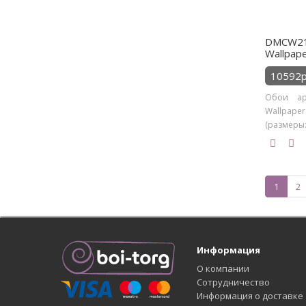
DMCW21
Wallpap
10592р
Обои ар
Wallpape
(размеры: 
1
2
Информация
О компании
Сотрудничество
Информация о доставке