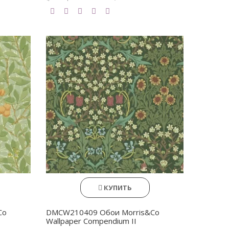
КУПИТЬ
Co
DMCW210409 Обои Morris&Co
Wallpaper Compendium II