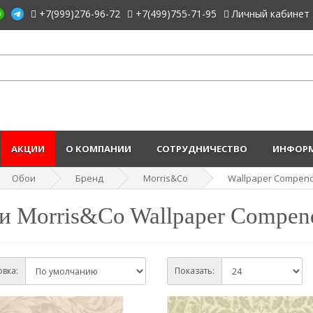
+7(999)276-96-72
+7(499)755-71-95
Личный кабинет
АКЦИИ
О КОМПАНИИ
СОТРУДНИЧЕСТВО
ИНФОРМ
Обои
Бренд
Morris&Co
Wallpaper Compendi
и Morris&Co Wallpaper Compend
вка:
Показать: