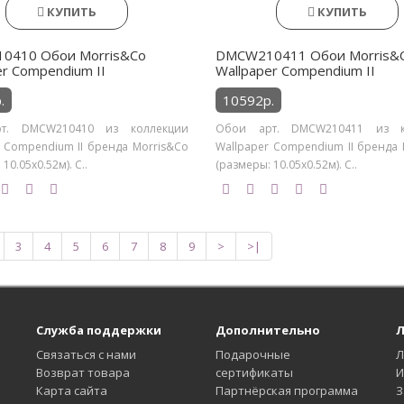
КУПИТЬ
КУПИТЬ
0410 Обои Morris&Co
DMCW210411 Обои Morris&
er Compendium II
Wallpaper Compendium II
.
10592р.
т. DMCW210410 из коллекции
Обои арт. DMCW210411 из к
r Compendium II бренда Morris&Co
Wallpaper Compendium II бренда 
10.05х0.52м). С..
(размеры: 10.05х0.52м). С..
3
4
5
6
7
8
9
>
>|
Служба поддержки
Дополнительно
Л
Связаться с нами
Подарочные
Л
Возврат товара
сертификаты
И
Карта сайта
Партнёрская программа
З