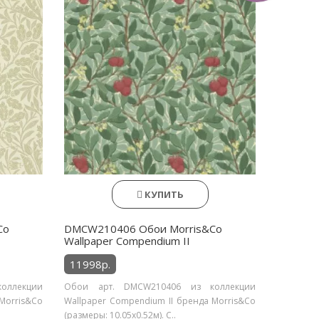
КУПИТЬ
Co
DMCW210406 Обои Morris&Co
Wallpaper Compendium II
11998р.
оллекции
Обои арт. DMCW210406 из коллекции
Morris&Co
Wallpaper Compendium II бренда Morris&Co
(размеры: 10.05х0.52м). С..