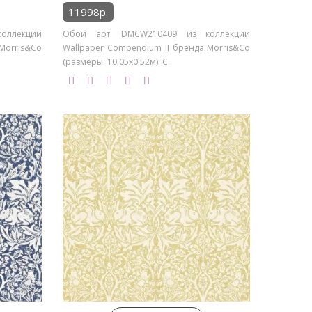
11998р.
оллекции
Обои арт. DMCW210409 из коллекции
Morris&Co
Wallpaper Compendium II бренда Morris&Co
(размеры: 10.05х0.52м). С..