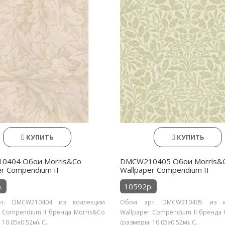
КУПИТЬ
КУПИТЬ
0404 Обои Morris&Co
DMCW210405 Обои Morris&
er Compendium II
Wallpaper Compendium II
.
10592р.
т. DMCW210404 из коллекции
Обои арт. DMCW210405 из к
r Compendium II бренда Morris&Co
Wallpaper Compendium II бренда 
10.05х0.52м). С..
(размеры: 10.05х0.52м). С..