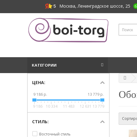
Москва, Ленинградское шоссе, 25
КАТЕГОРИИ
ЦЕНА:
Обо
9 186 р.
13 779 р.
9 186
10 334
11 483
12 631
13 779
Сортиро
СТИЛЬ:
Восточный стиль