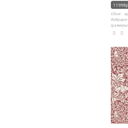
11998р
Обои ар
Wallpape
(размеры: 