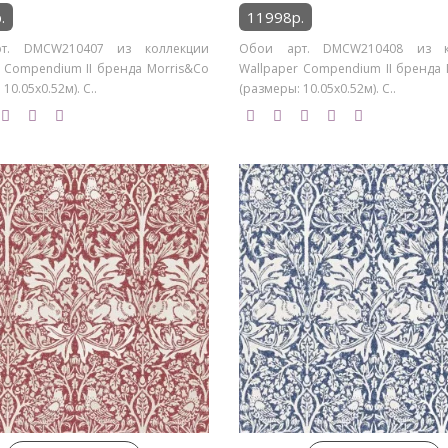
.
11998р.
т. DMCW210407 из коллекции
Обои арт. DMCW210408 из к
r Compendium II бренда Morris&Co
Wallpaper Compendium II бренда 
10.05х0.52м). С..
(размеры: 10.05х0.52м). С..