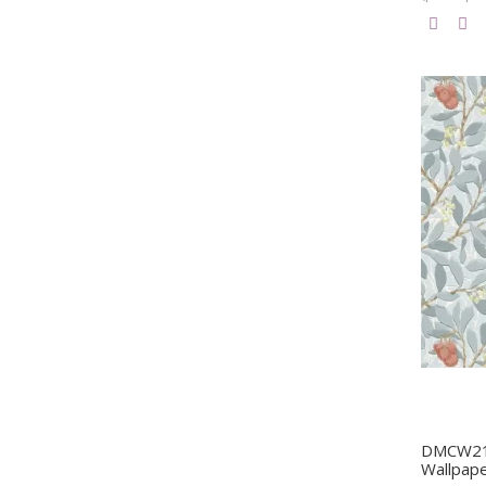
DMCW21
Wallpap