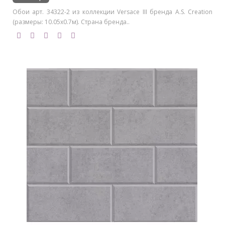
Обои арт. 34322-2 из коллекции Versace III бренда A.S. Creation
(размеры: 10.05х0.7м). Страна бренда..