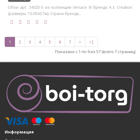
Обои арт. 34325-5 из коллекции Versace III бренда A.S. Creation
(размеры: 10.05х0.7м). Страна бренда..
1
2
3
4
5
6
7
>
>|
Показано с 1 по 9 из 57 (всего 7 страниц)
Информация