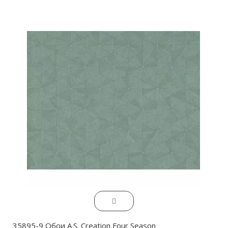
35895-9 Обои A.S. Creation Four Season