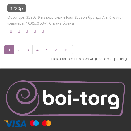
3220р.
Обои арт. 35895-9 из коллекции Four Season бренда A.S. Creation
(размеры: 10.05х0.53м). Страна бренд..
1
2
3
4
5
>
>|
Показано с 1 по 9 из 40 (всего 5 страниц)