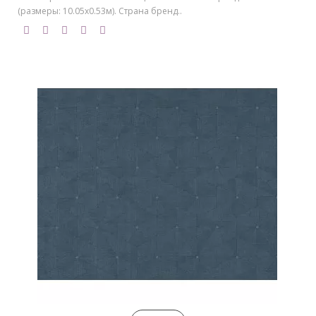
(размеры: 10.05х0.53м). Страна бренд..