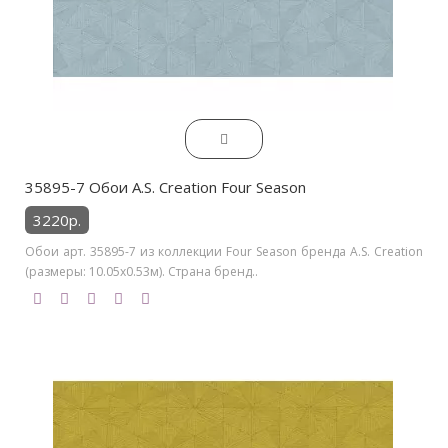
35895-7 Обои A.S. Creation Four Season
3220р.
Обои арт. 35895-7 из коллекции Four Season бренда A.S. Creation
(размеры: 10.05х0.53м). Страна бренд..