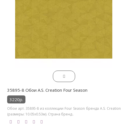
35895-8 Обои A.S. Creation Four Season
3220р.
Обои арт. 35895-8 из коллекции Four Season бренда A.S. Creation
(размеры: 10.05х0.53м). Страна бренд..