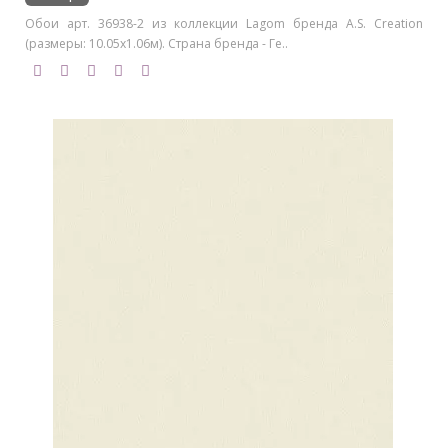
Обои арт. 36938-2 из коллекции Lagom бренда A.S. Creation
(размеры: 10.05х1.06м). Страна бренда - Ге..