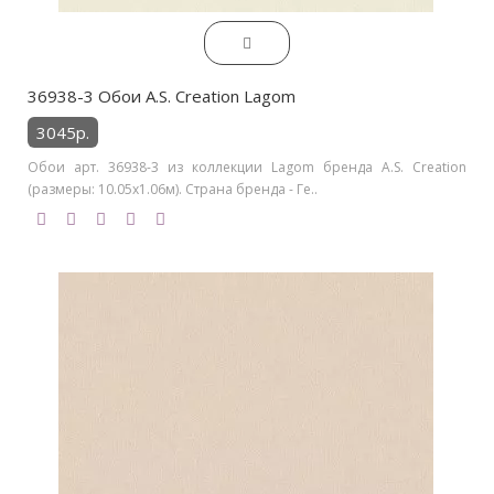
36938-3 Обои A.S. Creation Lagom
3045р.
Обои арт. 36938-3 из коллекции Lagom бренда A.S. Creation
(размеры: 10.05х1.06м). Страна бренда - Ге..