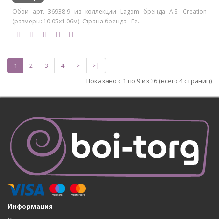
Обои арт. 36938-9 из коллекции Lagom бренда A.S. Creation
(размеры: 10.05х1.06м). Страна бренда - Ге..
1
2
3
4
>
>|
Показано с 1 по 9 из 36 (всего 4 страниц)
Информация