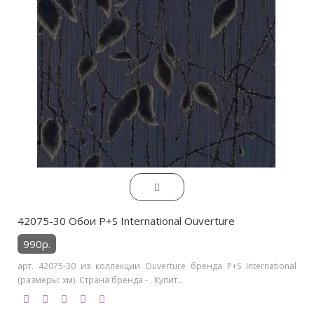
42075-30 Обои P+S International Ouverture
990р.
арт. 42075-30 из коллекции Ouverture бренда P+S International
(размеры: хм). Страна бренда - . Купит..