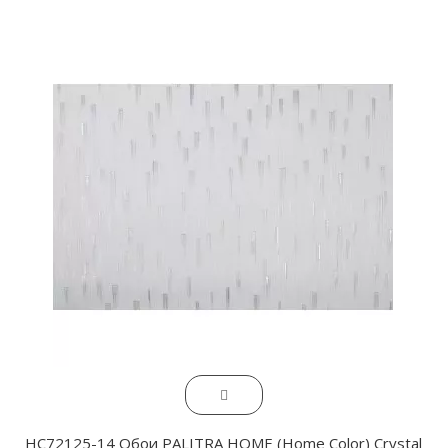
HC72125-14 Обои PALITRA HOME (Home Color) Crystal