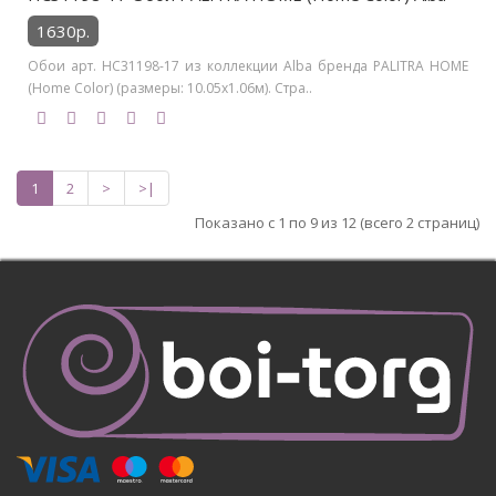
1630р.
Обои арт. HC31198-17 из коллекции Alba бренда PALITRA HOME
(Home Color) (размеры: 10.05х1.06м). Стра..
1
2
>
>|
Показано с 1 по 9 из 12 (всего 2 страниц)