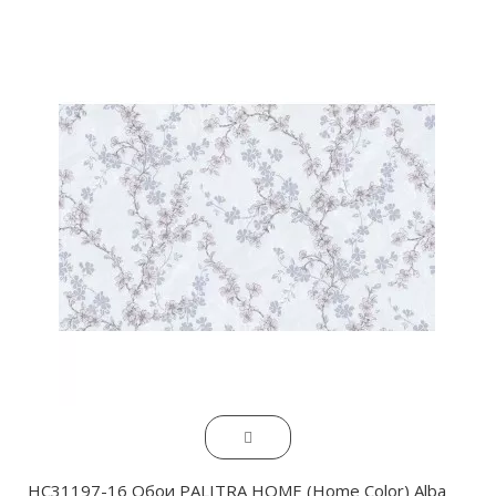
HC31197-16 Обои PALITRA HOME (Home Color) Alba